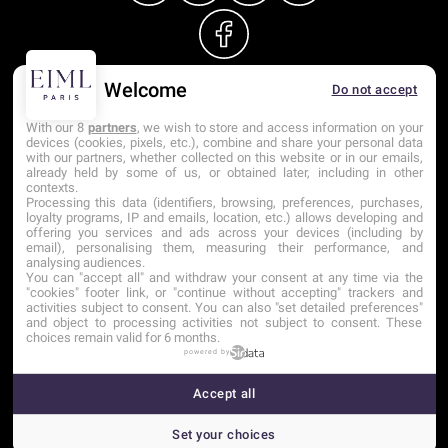
Welcome
Do not accept
With our 8
partners
, we wish to store and access information on your
devices (cookies, pixels, etc.), combine and share your personal data
Contact
Mentions légales
Tarifs
CGI
with our partners, whether collected on this website or in our emails,
already held by some of us, or obtained later, including in other
contexts.
Processing this data (identifiers, browsing, preferences, purchases,
loyalty programs, IP and emails, location, etc.) allows developing and
Établissement d’Enseignement
offering you services and ads across your devices (including by
Supérieur Technique Privé
email), personalising them, measuring their performance, and
analysing audiences.
You can "accept all" and withdraw your consent at any time via the
Dernière mise à jour : Août 2025
"cookies" footer link, or "continue without accepting" trackers and
activities subject to consent. You can also "set detailed preferences"
and object to processing activities not subject to consent. These
choices remain valid for 6 months.
powered by
Accept all
Cookies settings
Set your choices