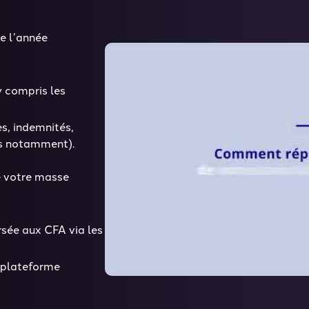
e l’année
y compris les
es, indemnités,
res notamment).
e votre masse
rsée aux CFA via les
a plateforme