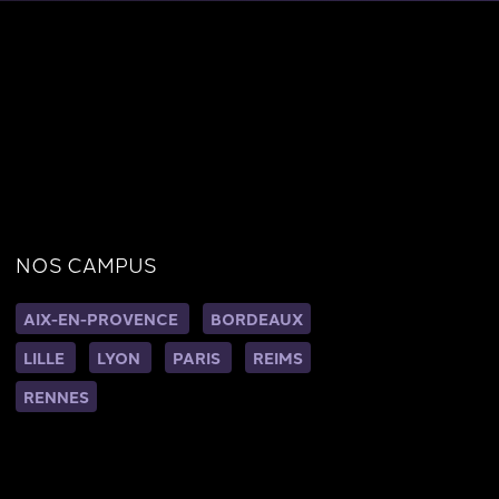
NOS CAMPUS
AIX-EN-PROVENCE
BORDEAUX
LILLE
LYON
PARIS
REIMS
RENNES