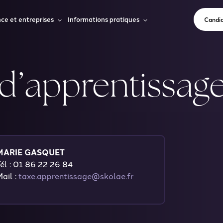
ce et entreprises
Informations pratiques
Candid
d’apprentissag
MARIE GASQUET
él : 01 86 22 26 84
ail :
taxe.apprentissage@skolae.fr