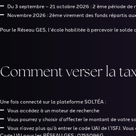
Du 3 septembre – 21 octobre 2026 :
2
ème
période de r
Novembre 2026 :
2
ème
virement des fonds répartis au
Pour le Réseau GES, l’école habilitée à percevoir le solde
Comment verser la taxe
Une fois connecté sur la plateforme SOLTÉA :
Vous accédez à un moteur de recherche
Vous pourrez y choisir d’affecter le montant de votre s
Vous n’avez plus qu’à
entrer le code UAI de l’ISFJ
. Vous
Code UAI pour les RÉSEAU GES : 0755096G