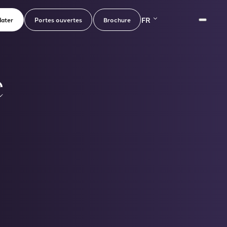
FR
ater
Portes ouvertes
Brochure
e