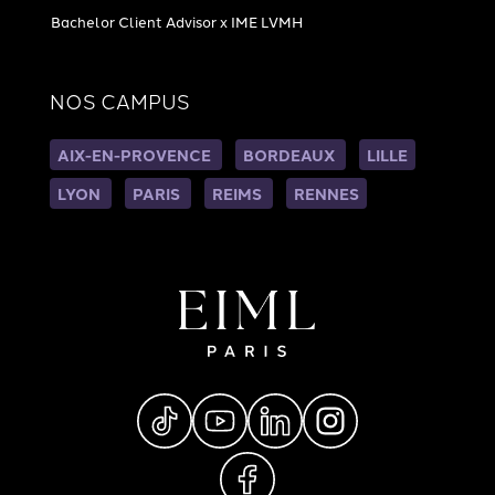
Bachelor Client Advisor x IME LVMH
NOS CAMPUS
AIX-EN-PROVENCE
BORDEAUX
LILLE
LYON
PARIS
REIMS
RENNES