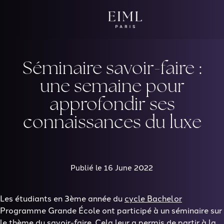
Skip
to
content
Séminaire savoir-faire :
une semaine pour
approfondir ses
connaissances du luxe
Publié le 16 June 2022
Les étudiants en 3ème année du
cycle Bachelor
Programme Grande École ont participé à un séminaire sur
le thème du savoir-faire. Cela leur a permis de partir à la