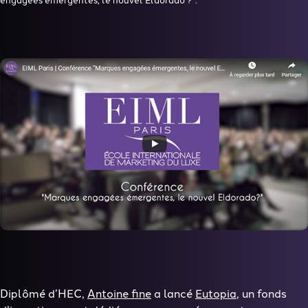
Diplômé d’HEC,
Antoine fine
a lancé
Eutopia
, un fonds