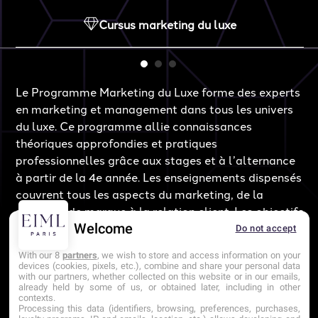
Cursus marketing du luxe
é
L’
Le Programme Marketing du Luxe forme des experts
e
fo
en marketing et management dans tous les univers
Ba
du luxe. Ce programme allie connaissances
et
théoriques approfondies et pratiques
Ba
professionnelles grâce aux stages et à l’alternance
s
un
à partir de la 4e année. Les enseignements dispensés
Me
couvrent tous les aspects du marketing, de la
pr
stratégie de marque à la relation client. Les objectifs
re
ac
du programme incluent le développement de
Welcome
Do not accept
be
compétences analytiques, créatives, et
With our 8
partners
, we wish to store and access information on your
do
décisionnelles, spécifiquement adaptées aux
devices (cookies, pixels, etc.), combine and share your personal data
je
with our partners, whether collected on this website or in our emails,
exigences élevées du secteur du luxe.
already held by some of us, or obtained later, including in other
te
contexts.
Processing this data (identifiers, browsing, preferences, purchases,